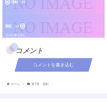
流転 10
流転 12
コメント
コメントを書き込む
ホーム
第7章 流転