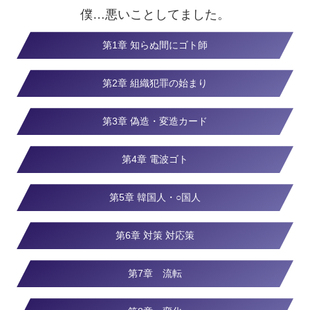
僕…悪いことしてました。
第1章 知らぬ間にゴト師
第2章 組織犯罪の始まり
第3章 偽造・変造カード
第4章 電波ゴト
第5章 韓国人・○国人
第6章 対策 対応策
第7章 流転