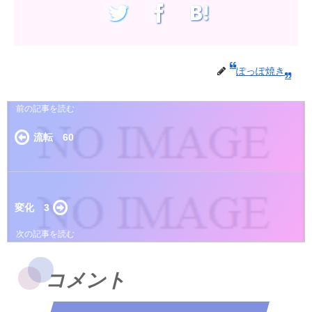
ぽっぽ焼き
流転 60
変化 3
コメント