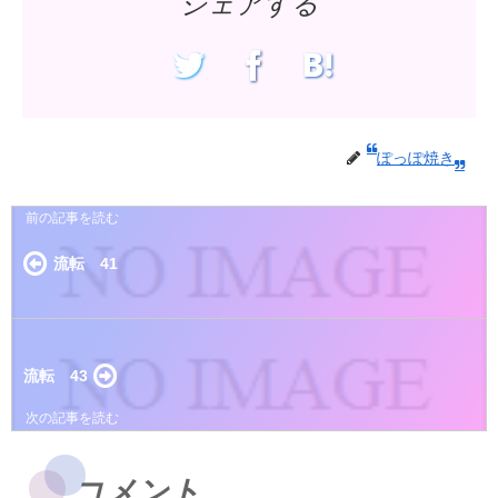
シェアする
ぽっぽ焼き
流転 41
流転 43
コメント