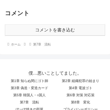
コメント
コメントを書き込む
ホーム
第7章 流転
僕…悪いことしてました。
第1章 知らぬ間にゴト師
第2章 組織犯罪の始まり
第3章 偽造・変造カード
第4章 電波ゴト
第5章 韓国人・○国人
第6章 対策 対応策
第7章 流転
第8章 変化
ぽっぽ焼きの部屋
プライバシーポリシー