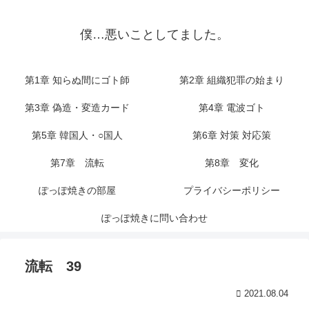
僕…悪いことしてました。
第1章 知らぬ間にゴト師
第2章 組織犯罪の始まり
第3章 偽造・変造カード
第4章 電波ゴト
第5章 韓国人・○国人
第6章 対策 対応策
第7章 流転
第8章 変化
ぽっぽ焼きの部屋
プライバシーポリシー
ぽっぽ焼きに問い合わせ
流転 39
2021.08.04