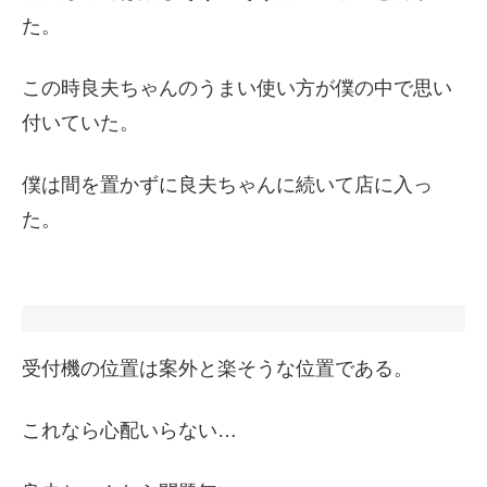
た。
この時良夫ちゃんのうまい使い方が僕の中で思い
付いていた。
僕は間を置かずに良夫ちゃんに続いて店に入っ
た。
受付機の位置は案外と楽そうな位置である。
これなら心配いらない…