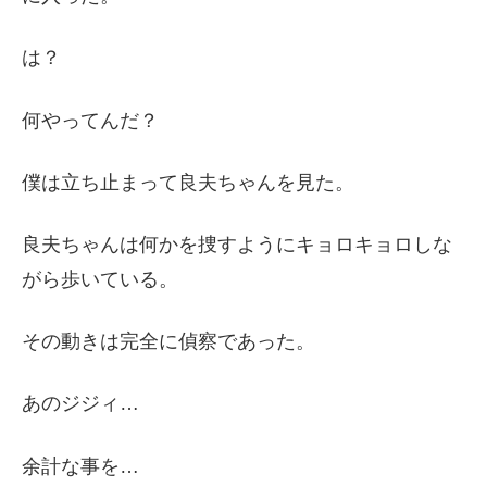
は？
何やってんだ？
僕は立ち止まって良夫ちゃんを見た。
良夫ちゃんは何かを捜すようにキョロキョロしな
がら歩いている。
その動きは完全に偵察であった。
あのジジィ…
余計な事を…