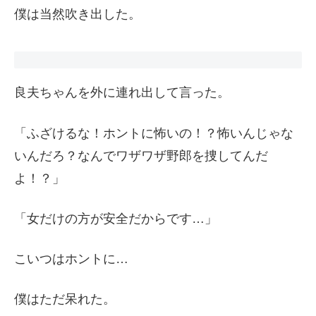
僕は当然吹き出した。
良夫ちゃんを外に連れ出して言った。
「ふざけるな！ホントに怖いの！？怖いんじゃな
いんだろ？なんでワザワザ野郎を捜してんだ
よ！？」
「女だけの方が安全だからです…」
こいつはホントに…
僕はただ呆れた。