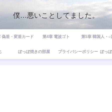
僕…悪いことしてました。
章 偽造・変造カード
第4章 電波ゴト
第5章 韓国人・
化
ぽっぽ焼きの部屋
プライバシーポリシー
ぽっぽ