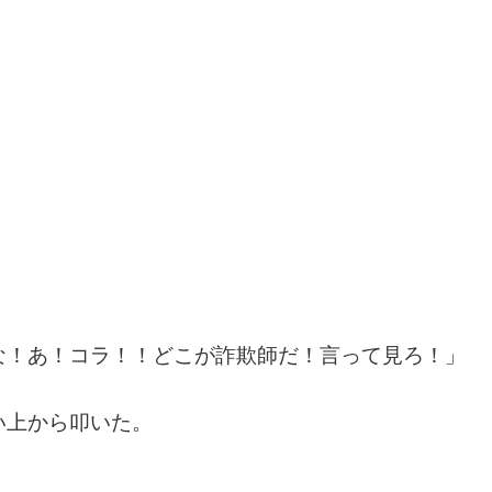
な！あ！コラ！！どこが詐欺師だ！言って見ろ！」
い上から叩いた。