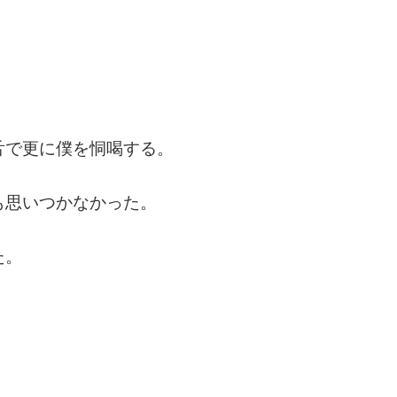
舌で更に僕を恫喝する。
も思いつかなかった。
た。