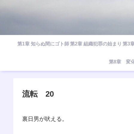
第1章 知らぬ間にゴト師
第2章 組織犯罪の始まり
第3
第8章 変
流転 20
裏日男が吠える。