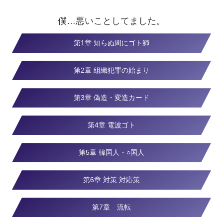
僕…悪いことしてました。
第1章 知らぬ間にゴト師
第2章 組織犯罪の始まり
第3章 偽造・変造カード
第4章 電波ゴト
第5章 韓国人・○国人
第6章 対策 対応策
第7章 流転