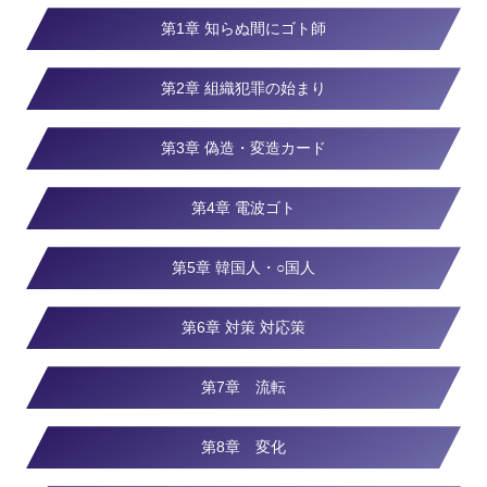
第1章 知らぬ間にゴト師
第2章 組織犯罪の始まり
第3章 偽造・変造カード
第4章 電波ゴト
第5章 韓国人・○国人
第6章 対策 対応策
第7章 流転
第8章 変化