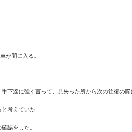
。
の車が間に入る。
、手下達に強く言って、見失った所から次の往復の際
ると考えていた。
の確認をした。