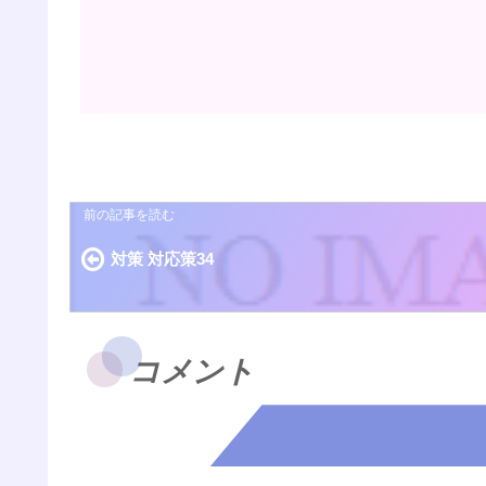
対策 対応策34
コメント