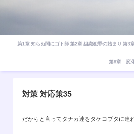
第1章 知らぬ間にゴト師
第2章 組織犯罪の始まり
第3
第8章 変
対策 対応策35
だからと言ってタナカ達をタケコブタに連