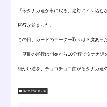
「今タナカ達が車に戻る。絶対にイレ込む
尾行が始まった。
この日、カードのデーター取りは３度あっ
一度目の尾行は開始から10分程でタナカ達
細かい道を、チョコチョコ曲がるタナカ達
第6章 対策 対応策