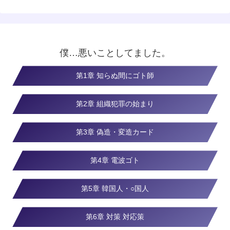
僕…悪いことしてました。
第1章 知らぬ間にゴト師
第2章 組織犯罪の始まり
第3章 偽造・変造カード
第4章 電波ゴト
第5章 韓国人・○国人
第6章 対策 対応策