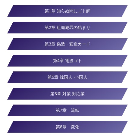
第1章 知らぬ間にゴト師
第2章 組織犯罪の始まり
第3章 偽造・変造カード
第4章 電波ゴト
第5章 韓国人・○国人
第6章 対策 対応策
第7章 流転
第8章 変化