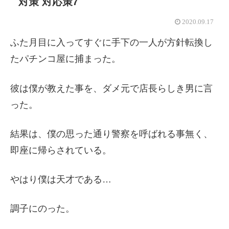
対策 対応策7
2020.09.17
ふた月目に入ってすぐに手下の一人が方針転換し
たパチンコ屋に捕まった。
彼は僕が教えた事を、ダメ元で店長らしき男に言
った。
結果は、僕の思った通り警察を呼ばれる事無く、
即座に帰らされている。
やはり僕は天才である…
調子にのった。