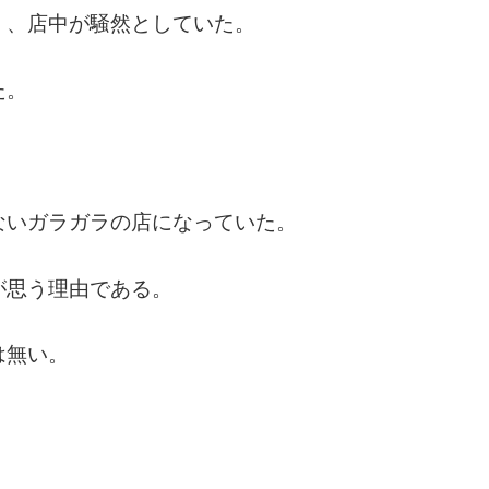
く、店中が騒然としていた。
た。
ないガラガラの店になっていた。
が思う理由である。
は無い。