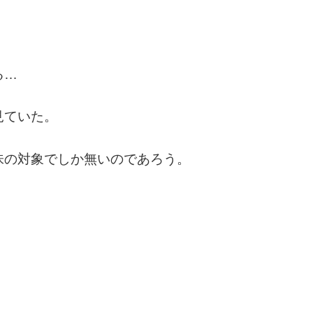
る…
見ていた。
味の対象でしか無いのであろう。
。