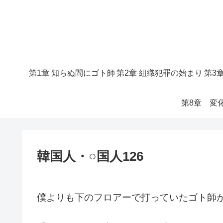
第1章 知らぬ間にゴト師
第2章 組織犯罪の始まり
第3
第8章 変
韓国人・○国人126
僕よりも下のフロアーで打っていたゴト師