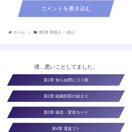
コメントを書き込む
ホーム
第5章 韓国人・○国人
僕…悪いことしてました。
第1章 知らぬ間にゴト師
第2章 組織犯罪の始まり
第3章 偽造・変造カード
第4章 電波ゴト