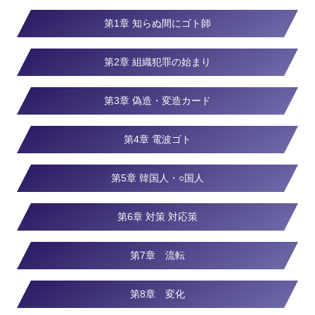
第1章 知らぬ間にゴト師
第2章 組織犯罪の始まり
第3章 偽造・変造カード
第4章 電波ゴト
第5章 韓国人・○国人
第6章 対策 対応策
第7章 流転
第8章 変化