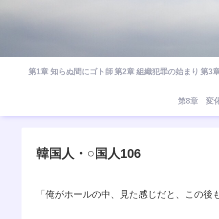
第1章 知らぬ間にゴト師
第2章 組織犯罪の始まり
第3
第8章 変
韓国人・○国人106
「俺がホールの中、見た感じだと、この後