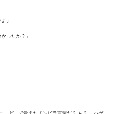
いよ」
分かったか？」
。 どこで覚えたチンピラ言葉だ？ あ？ …ハゲ」