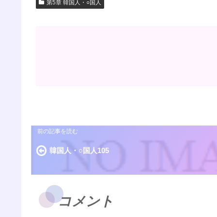
第5章 韓国人・○国人
韓国人・○国人105
コメント