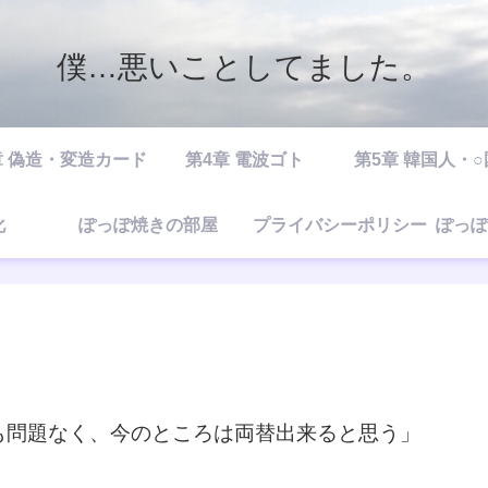
僕…悪いことしてました。
章 偽造・変造カード
第4章 電波ゴト
第5章 韓国人・
化
ぽっぽ焼きの部屋
プライバシーポリシー
ぽっぽ
も問題なく、今のところは両替出来ると思う」