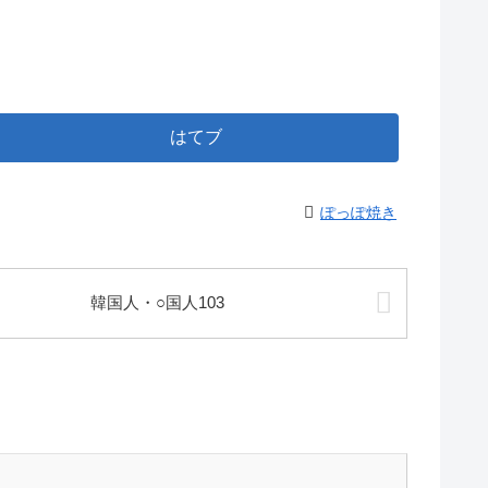
はてブ
ぽっぽ焼き
韓国人・○国人103