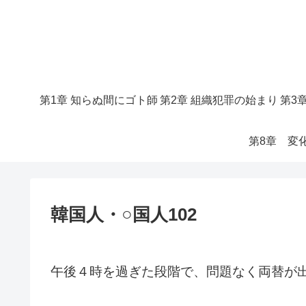
第1章 知らぬ間にゴト師
第2章 組織犯罪の始まり
第3
第8章 変
韓国人・○国人102
午後４時を過ぎた段階で、問題なく両替が