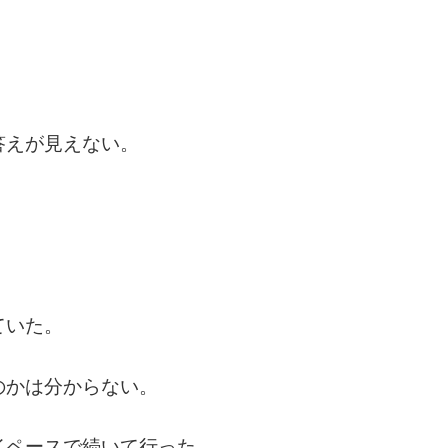
答えが見えない。
ていた。
のかは分からない。
イペースで続いて行った。