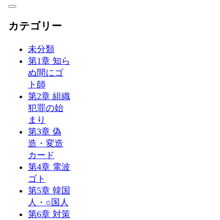
カテゴリー
未分類
第1章 知ら
ぬ間にゴ
ト師
第2章 組織
犯罪の始
まり
第3章 偽
造・変造
カード
第4章 電波
ゴト
第5章 韓国
人・○国人
第6章 対策