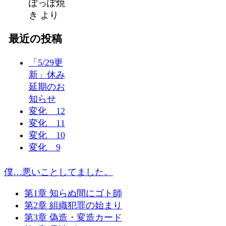
ぽっぽ焼
き
より
最近の投稿
「5/29更
新」休み
延期のお
知らせ
変化 12
変化 11
変化 10
変化 9
僕…悪いことしてました。
第1章 知らぬ間にゴト師
第2章 組織犯罪の始まり
第3章 偽造・変造カード