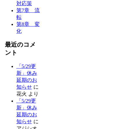
対応策
第7章 流
転
第8章 変
化
最近のコメ
ント
「5/29更
新」休み
延期のお
知らせ
に
花火
より
「5/29更
新」休み
延期のお
知らせ
に
アジシオ