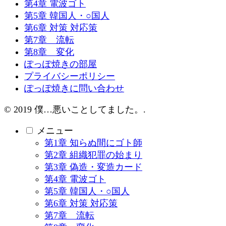
第4章 電波ゴト
第5章 韓国人・○国人
第6章 対策 対応策
第7章 流転
第8章 変化
ぽっぽ焼きの部屋
プライバシーポリシー
ぽっぽ焼きに問い合わせ
© 2019 僕…悪いことしてました。.
メニュー
第1章 知らぬ間にゴト師
第2章 組織犯罪の始まり
第3章 偽造・変造カード
第4章 電波ゴト
第5章 韓国人・○国人
第6章 対策 対応策
第7章 流転