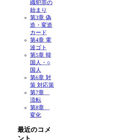
織犯罪の
始まり
第3章 偽
造・変造
カード
第4章 電
波ゴト
第5章 韓
国人・○
国人
第6章 対
策 対応策
第7章
流転
第8章
変化
最近のコメ
ント