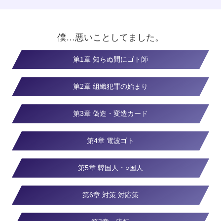
僕…悪いことしてました。
第1章 知らぬ間にゴト師
第2章 組織犯罪の始まり
第3章 偽造・変造カード
第4章 電波ゴト
第5章 韓国人・○国人
第6章 対策 対応策