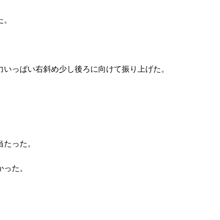
た。
力いっぱい右斜め少し後ろに向けて振り上げた。
当たった。
かった。