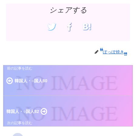
シェアする
ぽっぽ焼き
韓国人・○国人80
韓国人・○国人82