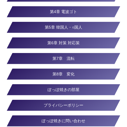
第4章 電波ゴト
第5章 韓国人・○国人
第6章 対策 対応策
第7章 流転
第8章 変化
ぽっぽ焼きの部屋
プライバシーポリシー
ぽっぽ焼きに問い合わせ