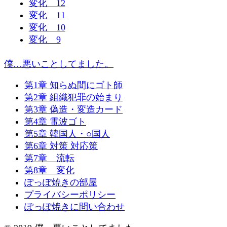
変化 12
変化 11
変化 10
変化 9
僕…悪いことしてました。
第1章 知らぬ間にゴト師
第2章 組織犯罪の始まり
第3章 偽造・変造カード
第4章 電波ゴト
第5章 韓国人・○国人
第6章 対策 対応策
第7章 流転
第8章 変化
ぽっぽ焼きの部屋
プライバシーポリシー
ぽっぽ焼きに問い合わせ