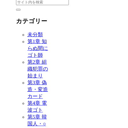
カテゴリー
未分類
第1章 知
らぬ間に
ゴト師
第2章 組
織犯罪の
始まり
第3章 偽
造・変造
カード
第4章 電
波ゴト
第5章 韓
国人・○