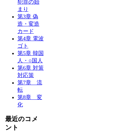
犯罪の始
まり
第3章 偽
造・変造
カード
第4章 電波
ゴト
第5章 韓国
人・○国人
第6章 対策
対応策
第7章 流
転
第8章 変
化
最近のコメ
ント