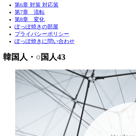
第6章 対策 対応策
第7章 流転
第8章 変化
ぽっぽ焼きの部屋
プライバシーポリシー
ぽっぽ焼きに問い合わせ
韓国人・○国人43