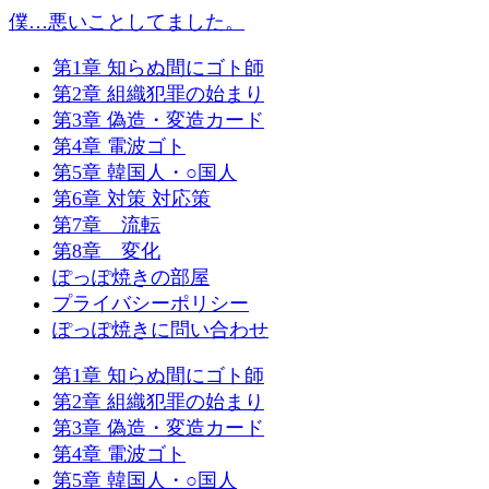
僕…悪いことしてました。
第1章 知らぬ間にゴト師
第2章 組織犯罪の始まり
第3章 偽造・変造カード
第4章 電波ゴト
第5章 韓国人・○国人
第6章 対策 対応策
第7章 流転
第8章 変化
ぽっぽ焼きの部屋
プライバシーポリシー
ぽっぽ焼きに問い合わせ
第1章 知らぬ間にゴト師
第2章 組織犯罪の始まり
第3章 偽造・変造カード
第4章 電波ゴト
第5章 韓国人・○国人