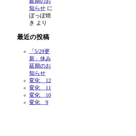
延期のお
知らせ
に
ぽっぽ焼
き
より
最近の投稿
「5/29更
新」休み
延期のお
知らせ
変化 12
変化 11
変化 10
変化 9