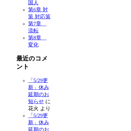
国人
第6章 対
策 対応策
第7章
流転
第8章
変化
最近のコメ
ント
「5/29更
新」休み
延期のお
知らせ
に
花火
より
「5/29更
新」休み
延期のお