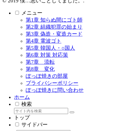
© 2019 僕…悪いことしてました。.
メニュー
第1章 知らぬ間にゴト師
第2章 組織犯罪の始まり
第3章 偽造・変造カード
第4章 電波ゴト
第5章 韓国人・○国人
第6章 対策 対応策
第7章 流転
第8章 変化
ぽっぽ焼きの部屋
プライバシーポリシー
ぽっぽ焼きに問い合わせ
ホーム
検索
トップ
サイドバー