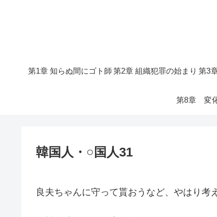
第1章 知らぬ間にゴト師
第2章 組織犯罪の始まり
第3
第8章 変
韓国人・○国人31
良夫ちゃんに守って貰おうなど、やはり考