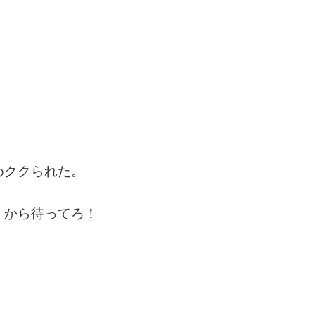
めククられた。
くから待ってろ！」