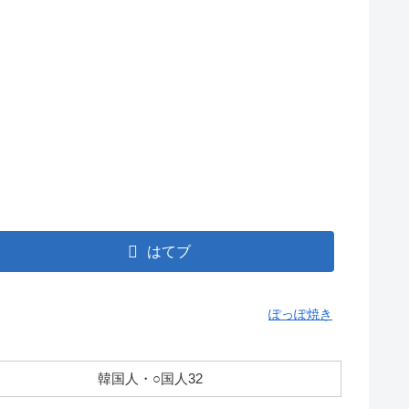
はてブ
ぽっぽ焼き
韓国人・○国人32