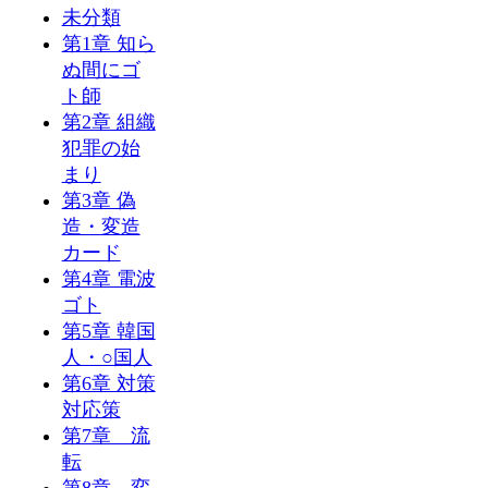
未分類
第1章 知ら
ぬ間にゴ
ト師
第2章 組織
犯罪の始
まり
第3章 偽
造・変造
カード
第4章 電波
ゴト
第5章 韓国
人・○国人
第6章 対策
対応策
第7章 流
転
第8章 変