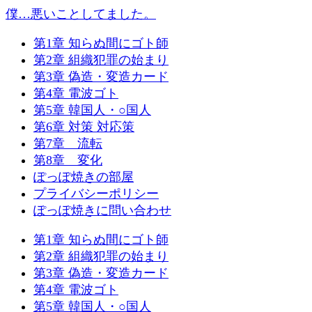
僕…悪いことしてました。
第1章 知らぬ間にゴト師
第2章 組織犯罪の始まり
第3章 偽造・変造カード
第4章 電波ゴト
第5章 韓国人・○国人
第6章 対策 対応策
第7章 流転
第8章 変化
ぽっぽ焼きの部屋
プライバシーポリシー
ぽっぽ焼きに問い合わせ
第1章 知らぬ間にゴト師
第2章 組織犯罪の始まり
第3章 偽造・変造カード
第4章 電波ゴト
第5章 韓国人・○国人