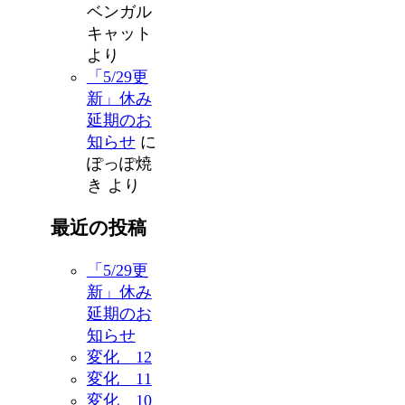
ベンガル
キャット
より
「5/29更
新」休み
延期のお
知らせ
に
ぽっぽ焼
き
より
最近の投稿
「5/29更
新」休み
延期のお
知らせ
変化 12
変化 11
変化 10