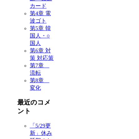
カード
第4章 電
波ゴト
第5章 韓
国人・○
国人
第6章 対
策 対応策
第7章
流転
第8章
変化
最近のコメ
ント
「5/29更
新」休み