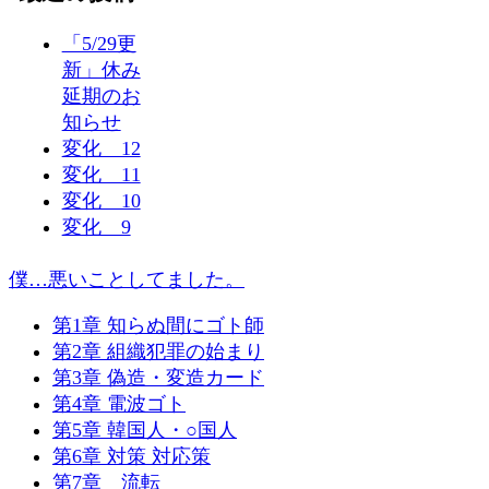
「5/29更
新」休み
延期のお
知らせ
変化 12
変化 11
変化 10
変化 9
僕…悪いことしてました。
第1章 知らぬ間にゴト師
第2章 組織犯罪の始まり
第3章 偽造・変造カード
第4章 電波ゴト
第5章 韓国人・○国人
第6章 対策 対応策
第7章 流転