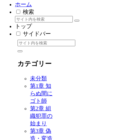
ホーム
検索
トップ
サイドバー
カテゴリー
未分類
第1章 知
らぬ間に
ゴト師
第2章 組
織犯罪の
始まり
第3章 偽
造・変造