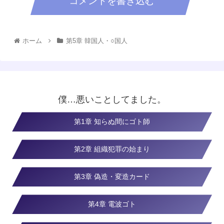
コメントを書き込む
ホーム
第5章 韓国人・○国人
僕…悪いことしてました。
第1章 知らぬ間にゴト師
第2章 組織犯罪の始まり
第3章 偽造・変造カード
第4章 電波ゴト