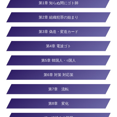
第1章 知らぬ間にゴト師
第2章 組織犯罪の始まり
第3章 偽造・変造カード
第4章 電波ゴト
第5章 韓国人・○国人
第6章 対策 対応策
第7章 流転
第8章 変化