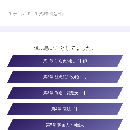
ホーム
第4章 電波ゴト
僕…悪いことしてました。
第1章 知らぬ間にゴト師
第2章 組織犯罪の始まり
第3章 偽造・変造カード
第4章 電波ゴト
第5章 韓国人・○国人