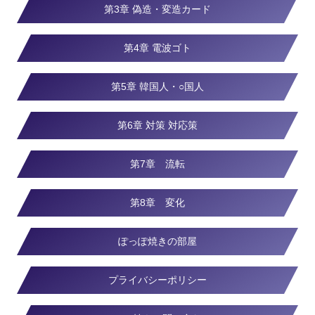
第3章 偽造・変造カード
第4章 電波ゴト
第5章 韓国人・○国人
第6章 対策 対応策
第7章 流転
第8章 変化
ぽっぽ焼きの部屋
プライバシーポリシー