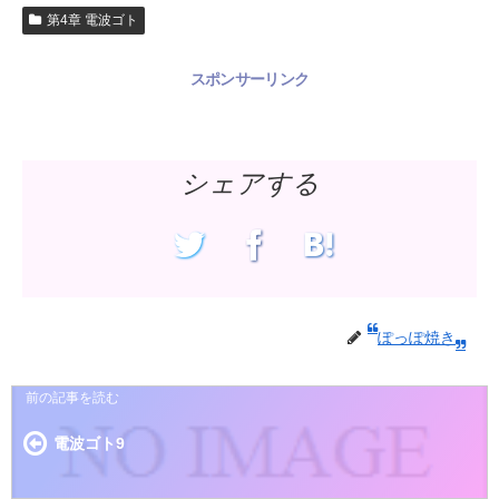
第4章 電波ゴト
スポンサーリンク
シェアする
ぽっぽ焼き
電波ゴト9