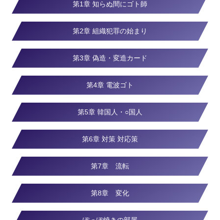
第1章 知らぬ間にゴト師
第2章 組織犯罪の始まり
第3章 偽造・変造カード
第4章 電波ゴト
第5章 韓国人・○国人
第6章 対策 対応策
第7章 流転
第8章 変化
ぽっぽ焼きの部屋