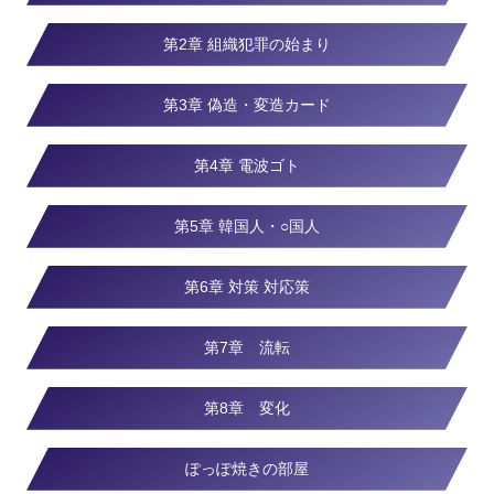
第2章 組織犯罪の始まり
第3章 偽造・変造カード
第4章 電波ゴト
第5章 韓国人・○国人
第6章 対策 対応策
第7章 流転
第8章 変化
ぽっぽ焼きの部屋