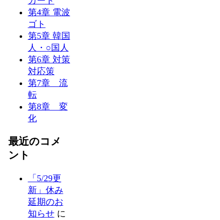
カード
第4章 電波
ゴト
第5章 韓国
人・○国人
第6章 対策
対応策
第7章 流
転
第8章 変
化
最近のコメ
ント
「5/29更
新」休み
延期のお
知らせ
に