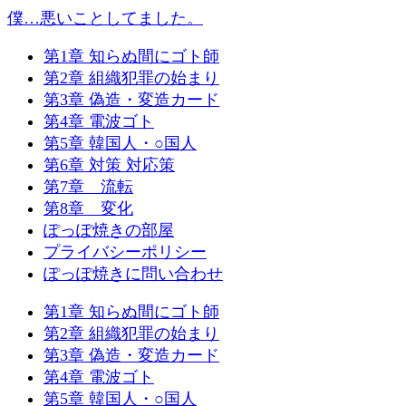
僕…悪いことしてました。
第1章 知らぬ間にゴト師
第2章 組織犯罪の始まり
第3章 偽造・変造カード
第4章 電波ゴト
第5章 韓国人・○国人
第6章 対策 対応策
第7章 流転
第8章 変化
ぽっぽ焼きの部屋
プライバシーポリシー
ぽっぽ焼きに問い合わせ
第1章 知らぬ間にゴト師
第2章 組織犯罪の始まり
第3章 偽造・変造カード
第4章 電波ゴト
第5章 韓国人・○国人