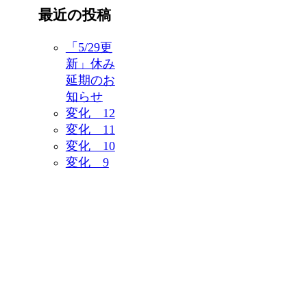
最近の投稿
「5/29更
新」休み
延期のお
知らせ
変化 12
変化 11
変化 10
変化 9