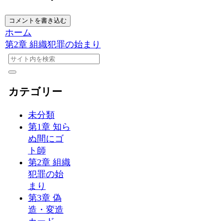
コメントを書き込む
ホーム
第2章 組織犯罪の始まり
カテゴリー
未分類
第1章 知ら
ぬ間にゴ
ト師
第2章 組織
犯罪の始
まり
第3章 偽
造・変造