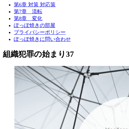
第6章 対策 対応策
第7章 流転
第8章 変化
ぽっぽ焼きの部屋
プライバシーポリシー
ぽっぽ焼きに問い合わせ
組織犯罪の始まり37