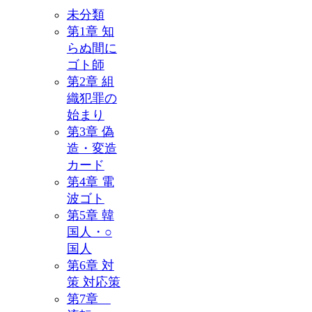
未分類
第1章 知
らぬ間に
ゴト師
第2章 組
織犯罪の
始まり
第3章 偽
造・変造
カード
第4章 電
波ゴト
第5章 韓
国人・○
国人
第6章 対
策 対応策
第7章