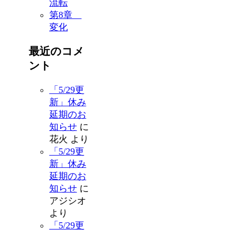
流転
第8章
変化
最近のコメ
ント
「5/29更
新」休み
延期のお
知らせ
に
花火
より
「5/29更
新」休み
延期のお
知らせ
に
アジシオ
より
「5/29更