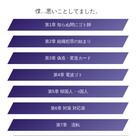
僕…悪いことしてました。
第1章 知らぬ間にゴト師
第2章 組織犯罪の始まり
第3章 偽造・変造カード
第4章 電波ゴト
第5章 韓国人・○国人
第6章 対策 対応策
第7章 流転