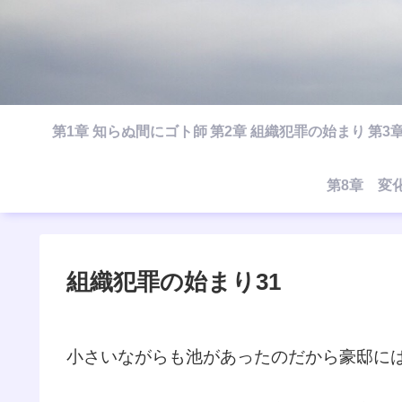
第1章 知らぬ間にゴト師
第2章 組織犯罪の始まり
第3
第8章 変
組織犯罪の始まり31
小さいながらも池があったのだから豪邸に