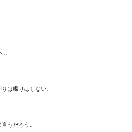
。
か…
がりは喋りはしない。
に言うだろう。