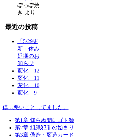
ぽっぽ焼
き
より
最近の投稿
「5/29更
新」休み
延期のお
知らせ
変化 12
変化 11
変化 10
変化 9
僕…悪いことしてました。
第1章 知らぬ間にゴト師
第2章 組織犯罪の始まり
第3章 偽造・変造カード