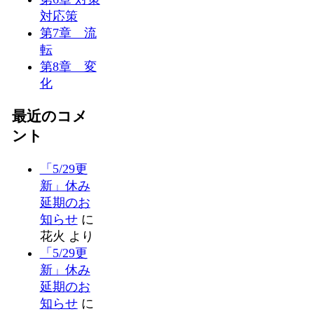
対応策
第7章 流
転
第8章 変
化
最近のコメ
ント
「5/29更
新」休み
延期のお
知らせ
に
花火
より
「5/29更
新」休み
延期のお
知らせ
に