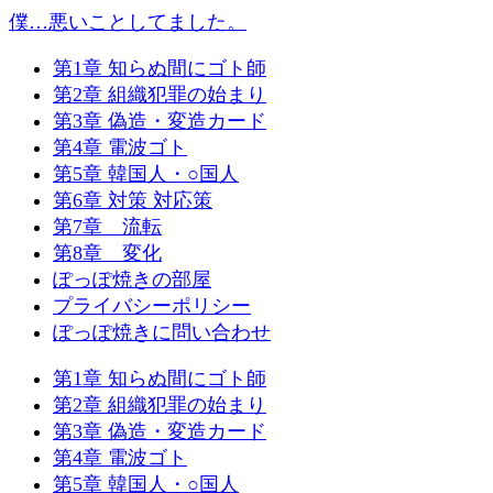
僕…悪いことしてました。
第1章 知らぬ間にゴト師
第2章 組織犯罪の始まり
第3章 偽造・変造カード
第4章 電波ゴト
第5章 韓国人・○国人
第6章 対策 対応策
第7章 流転
第8章 変化
ぽっぽ焼きの部屋
プライバシーポリシー
ぽっぽ焼きに問い合わせ
第1章 知らぬ間にゴト師
第2章 組織犯罪の始まり
第3章 偽造・変造カード
第4章 電波ゴト
第5章 韓国人・○国人