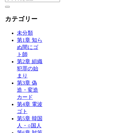
カテゴリー
未分類
第1章 知ら
ぬ間にゴ
ト師
第2章 組織
犯罪の始
まり
第3章 偽
造・変造
カード
第4章 電波
ゴト
第5章 韓国
人・○国人
第6章 対策