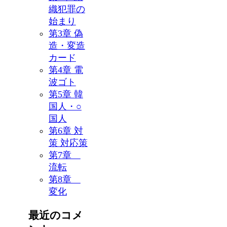
織犯罪の
始まり
第3章 偽
造・変造
カード
第4章 電
波ゴト
第5章 韓
国人・○
国人
第6章 対
策 対応策
第7章
流転
第8章
変化
最近のコメ