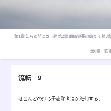
第1章 知らぬ間にゴト師
第2章 組織犯罪の始まり
第3
第8章 変
流転 9
ほとんどの打ち子志願者達が絶句する。