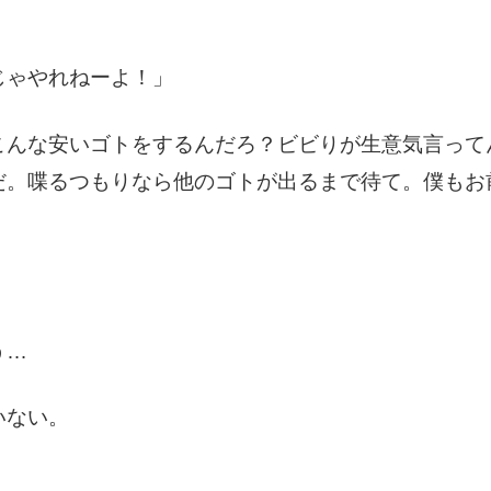
じゃやれねーよ！」
こんな安いゴトをするんだろ？ビビりが生意気言って
だ。喋るつもりなら他のゴトが出るまで待て。僕もお
う…
いない。