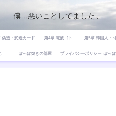
僕…悪いことしてました。
章 偽造・変造カード
第4章 電波ゴト
第5章 韓国人・
化
ぽっぽ焼きの部屋
プライバシーポリシー
ぽっぽ