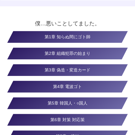
僕…悪いことしてました。
第1章 知らぬ間にゴト師
第2章 組織犯罪の始まり
第3章 偽造・変造カード
第4章 電波ゴト
第5章 韓国人・○国人
第6章 対策 対応策