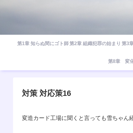
第1章 知らぬ間にゴト師
第2章 組織犯罪の始まり
第3
第8章 変
対策 対応策16
変造カード工場に聞くと言っても雪ちゃん