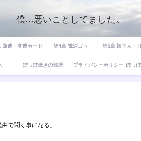
僕…悪いことしてました。
章 偽造・変造カード
第4章 電波ゴト
第5章 韓国人・
化
ぽっぽ焼きの部屋
プライバシーポリシー
ぽっぽ
経由で聞く事になる。