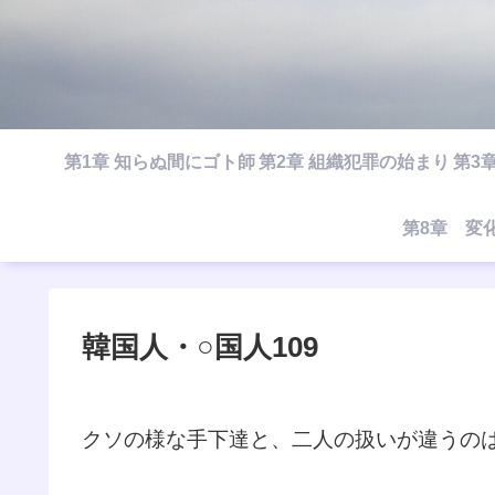
第1章 知らぬ間にゴト師
第2章 組織犯罪の始まり
第3
第8章 変
韓国人・○国人109
クソの様な手下達と、二人の扱いが違うの