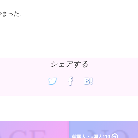
始まった。
シェアする
韓国人・○国人110