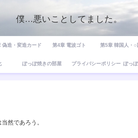
僕…悪いことしてました。
章 偽造・変造カード
第4章 電波ゴト
第5章 韓国人・
化
ぽっぽ焼きの部屋
プライバシーポリシー
ぽっぽ
は当然であろう。