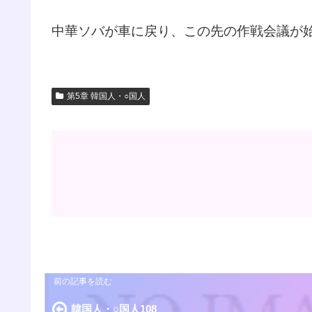
中華ソバが車に戻り、この先の作戦会議が
第5章 韓国人・○国人
韓国人・○国人108