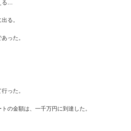
える…
に出る。
であった。
。
て行った。
ートの金額は、一千万円に到達した。