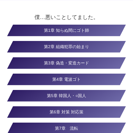
僕…悪いことしてました。
第1章 知らぬ間にゴト師
第2章 組織犯罪の始まり
第3章 偽造・変造カード
第4章 電波ゴト
第5章 韓国人・○国人
第6章 対策 対応策
第7章 流転