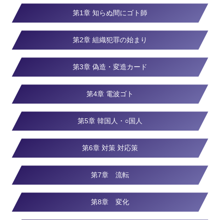
第1章 知らぬ間にゴト師
第2章 組織犯罪の始まり
第3章 偽造・変造カード
第4章 電波ゴト
第5章 韓国人・○国人
第6章 対策 対応策
第7章 流転
第8章 変化